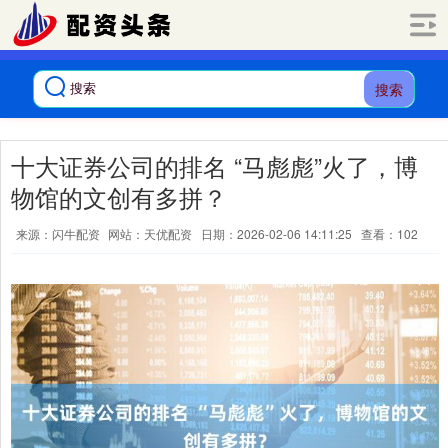
搜索
十大证券公司的排名 “马彪彪”火了，博
物馆的文创有多拼？
来源：闪牛配资
网站：天优配资
日期：2026-02-06 14:11:25
查看：102