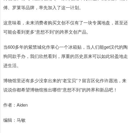
傅、罗莱等品牌，率先加入了这一计划。
这意味着，未来消费者购买文创不仅有了一块专属地盘，甚至还
可能会看到更多“意想不到”的跨界文创产品。
当600多年的紫禁城化作掌心一个冰箱贴，当人们能get汉代的陶
狗同款手办，我们欣然看到，厚重的历史原来可以如此轻盈地走
进生活。
博物馆里还有多少没拿出来的“老宝贝”？留言区化作许愿池，来
说说你都希望博物馆推出哪些“意想不到”的跨界和新品吧！
作者：Aiden
编辑：马敏