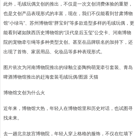
此外，毛绒玩偶文创的推出，不仅是一次文创消费体验的重塑，
也是文创产品表现形式的丰富，现在，我们不仅能看到甘肃博物
馆“小绿马”、苏州博物馆“胖宝剑”等多款造型多样的毛绒玩偶，更
能看到诸如陕西历史博物馆的“汉代皇后玉玺”公交卡、河南博物
院的宠物牵引绳等多种类型文创。甚至在品牌联名的加持下，还
出现了首饰、家居用品、化妆品等多种表现形式。
图片依次为河南博物院推出的绿釉立姿陶狗萌宠牵引套装、青岛
啤酒博物馆推出的赶海套装毛绒玩偶/图源 天猫
博物馆文创为什么火
近年来，博物馆大热，年轻人在博物馆里和历史对话，也试图寻
找未来。
去一趟北京故宫博物院，年轻人穿上格格的服饰，不仅在红墙下