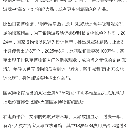
游玩中“高光时刻”的纪念品，或有更多创意融入的产品。
比如国家博物馆，“明孝端皇后九龙九凤冠”就是常年吸引观众驻
足的馆藏精品，为了帮助游客铭记参观时被文物惊艳的时刻，20
24年，国家博物馆以凤冠为设计原型，推出凤冠冰箱贴，上市3
个月便售出近8万个，2025年3月，冰箱贴销量突破100万件，甚
至出现了排队至博物馆大门的购买现象，成为当之无愧的文创“顶
流”。年轻人逛完博物馆后看到这些周边，嘴里喊着“历史怎么能
这么玩”，身体却诚实地掏出付款码。
国家博物馆推出的凤冠金属AR冰箱贴和“明孝端皇后九龙九凤”拼
插迷你首饰盒 图源/天猫国家博物馆旗舰店
在电商平台，文创的热度只增不减。天猫数据显示，过去一年，
有7亿人次在淘宝天猫在线逛馆，其中18岁至34岁用户占比超过8