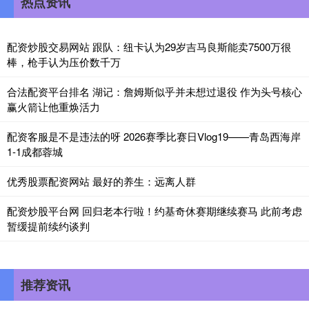
热点资讯
配资炒股交易网站 跟队：纽卡认为29岁吉马良斯能卖7500万很
棒，枪手认为压价数千万
合法配资平台排名 湖记：詹姆斯似乎并未想过退役 作为头号核心
赢火箭让他重焕活力
配资客服是不是违法的呀 2026赛季比赛日Vlog19——青岛西海岸
1-1成都蓉城
优秀股票配资网站 最好的养生：远离人群
配资炒股平台网 回归老本行啦！约基奇休赛期继续赛马 此前考虑
暂缓提前续约谈判
推荐资讯